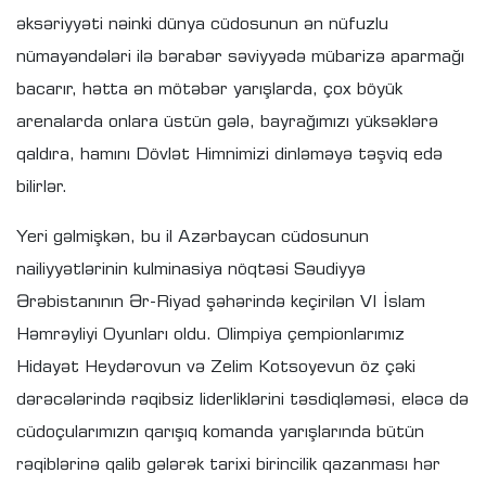
əksəriyyəti nəinki dünya cüdosunun ən nüfuzlu
nümayəndələri ilə bərabər səviyyədə mübarizə aparmağı
bacarır, hətta ən mötəbər yarışlarda, çox böyük
arenalarda onlara üstün gələ, bayrağımızı yüksəklərə
qaldıra, hamını Dövlət Himnimizi dinləməyə təşviq edə
bilirlər.
Yeri gəlmişkən, bu il Azərbaycan cüdosunun
nailiyyətlərinin kulminasiya nöqtəsi Səudiyyə
Ərəbistanının Ər-Riyad şəhərində keçirilən VI İslam
Həmrəyliyi Oyunları oldu. Olimpiya çempionlarımız
Hidayət Heydərovun və Zelim Kotsoyevun öz çəki
dərəcələrində rəqibsiz liderliklərini təsdiqləməsi, eləcə də
cüdoçularımızın qarışıq komanda yarışlarında bütün
rəqiblərinə qalib gələrək tarixi birincilik qazanması hər