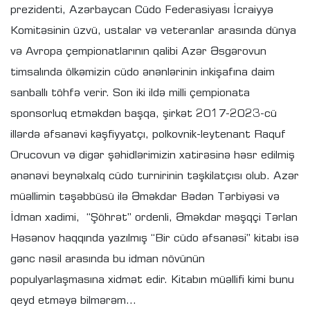
prezidenti, Azərbaycan Cüdo Federasiyası İcraiyyə
Komitəsinin üzvü, ustalar və veteranlar arasında dünya
və Avropa çempionatlarının qalibi Azər Əsgərovun
timsalında ölkəmizin cüdo ənənlərinin inkişafına daim
sanballı töhfə verir. Son iki ildə milli çempionata
sponsorluq etməkdən başqa, şirkət 2017-2023-cü
illərdə əfsanəvi kəşfiyyatçı, polkovnik-leytenant Raquf
Orucovun və digər şəhidlərimizin xatirəsinə həsr edilmiş
ənənəvi beynəlxalq cüdo turnirinin təşkilatçısı olub. Azər
müəllimin təşəbbüsü ilə Əməkdar Bədən Tərbiyəsi və
İdman xadimi, “Şöhrət” ordenli, Əməkdar məşqçi Tərlan
Həsənov haqqında yazılmış “Bir cüdo əfsanəsi” kitabı isə
gənc nəsil arasında bu idman növünün
populyarlaşmasına xidmət edir. Kitabın müəllifi kimi bunu
qeyd etməyə bilmərəm...