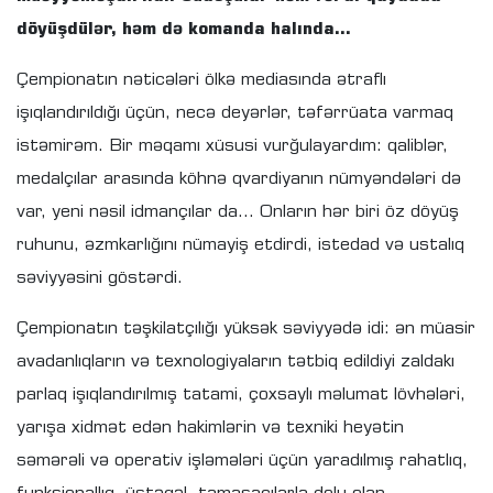
döyüşdülər, həm də komanda halında...
Çempionatın nəticələri ölkə mediasında ətraflı
işıqlandırıldığı üçün, necə deyərlər, təfərrüata varmaq
istəmirəm. Bir məqamı xüsusi vurğulayardım: qaliblər,
medalçılar arasında köhnə qvardiyanın nümyəndələri də
var, yeni nəsil idmançılar da... Onların hər biri öz döyüş
ruhunu, əzmkarlığını nümayiş etdirdi, istedad və ustalıq
səviyyəsini göstərdi.
Çempionatın təşkilatçılığı yüksək səviyyədə idi: ən müasir
avadanlıqların və texnologiyaların tətbiq edildiyi zaldakı
parlaq işıqlandırılmış tatami, çoxsaylı məlumat lövhələri,
yarışa xidmət edən hakimlərin və texniki heyətin
səmərəli və operativ işləmələri üçün yaradılmış rahatlıq,