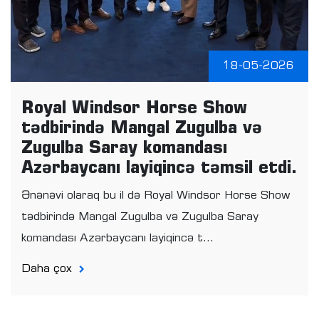
18-05-2026
Royal Windsor Horse Show
tədbirində Mangal Zugulba və
Zugulba Saray komandası
Azərbaycanı layiqincə təmsil etdi.
Ənənəvi olaraq bu il də Royal Windsor Horse Show
tədbirində Mangal Zugulba və Zugulba Saray
komandası Azərbaycanı layiqincə t...
Daha çox