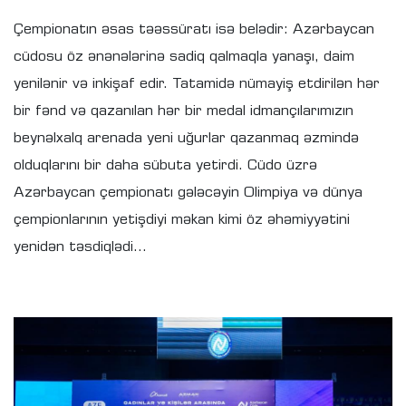
Çempionatın əsas təəssüratı isə belədir: Azərbaycan
cüdosu öz ənənələrinə sadiq qalmaqla yanaşı, daim
yenilənir və inkişaf edir. Tatamidə nümayiş etdirilən hər
bir fənd və qazanılan hər bir medal idmançılarımızın
beynəlxalq arenada yeni uğurlar qazanmaq əzmində
olduqlarını bir daha sübuta yetirdi. Cüdo üzrə
Azərbaycan çempionatı gələcəyin Olimpiya və dünya
çempionlarının yetişdiyi məkan kimi öz əhəmiyyətini
yenidən təsdiqlədi...