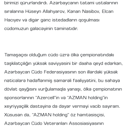
birimizi qürurlandırdı. Azərbaycanın tatami ustalarının
sıralarına Hüseyn Allahyarov, Kənan Nəsibov, Elcan
Hacıyev və digər gənc istedadların qoşulması
cüdomuzun gələcəyinin təminatıdır.
Tamaşaçısı olduğum cüdo üzrə ölkə çempionatındakı
təşkilatçılığın yüksək səviyyəsini bir daaha qeyd edərkən,
Azərbaycan Cüdo Federasiyasının son illərdəki yüksək
nəticələrə hədəflənmiş səmərəli fəaliyyətini, bu sahəyə
dövlət qayğısını vurğulamaqla yanaşı, ölkə çempionatının
sponsorlarının “Azercell”in və “AZMAN holding”in
xeyriyyəçilik dəstəyinə də dəyər verməyi vacib sayıram.
Xüsusən də, “AZMAN holding” öz həmtəsisçisi,
Azərbaycan Cüdo Veteranları Assosiasiyasının