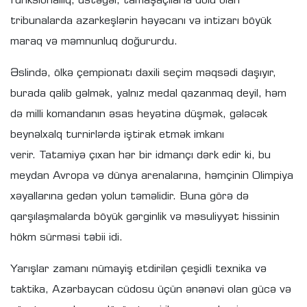
funksionallıq, üstəgəl, tamaşaçılarla dolu olan
tribunalarda azarkeşlərin həyəcanı və intizarı böyük
maraq və məmnunluq doğururdu.
Əslində, ölkə çempionatı daxili seçim məqsədi daşıyır,
burada qalib gəlmək, yalnız medal qazanmaq deyil, həm
də milli komandanın əsas heyətinə düşmək, gələcək
beynəlxalq turnirlərdə iştirak etmək imkanı
verir. Tatamiyə çıxan hər bir idmançı dərk edir ki, bu
meydan Avropa və dünya arenalarına, həmçinin Olimpiya
xəyallarına gedən yolun təməlidir. Buna görə də
qarşılaşmalarda böyük gərginlik və məsuliyyət hissinin
hökm sürməsi təbii idi.
Yarışlar zamanı nümayiş etdirilən çeşidli texnika və
taktika, Azərbaycan cüdosu üçün ənənəvi olan gücə və