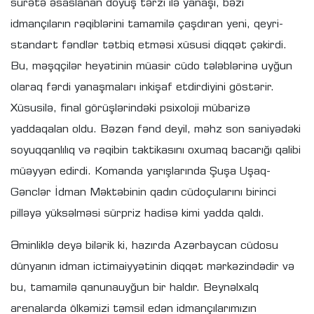
sürətə əsaslanan döyüş tərzi ilə yanaşı, bəzi
idmançıların rəqiblərini tamamilə çaşdıran yeni, qeyri-
standart fəndlər tətbiq etməsi xüsusi diqqət çəkirdi.
Bu, məşqçilər heyətinin müasir cüdo tələblərinə uyğun
olaraq fərdi yanaşmaları inkişaf etdirdiyini göstərir.
Xüsusilə, final görüşlərindəki psixoloji mübarizə
yaddaqalan oldu. Bəzən fənd deyil, məhz son saniyədəki
soyuqqanlılıq və rəqibin taktikasını oxumaq bacarığı qalibi
müəyyən edirdi. Komanda yarışlarında Şuşa Uşaq-
Gənclər İdman Məktəbinin qadın cüdoçularını birinci
pilləyə yüksəlməsi sürpriz hadisə kimi yadda qaldı.
Əminliklə deyə bilərik ki, hazırda Azərbaycan cüdosu
dünyanın idman ictimaiyyətinin diqqət mərkəzindədir və
bu, tamamilə qanunauyğun bir haldır. Beynəlxalq
arenalarda ölkəmizi təmsil edən idmançılarımızın