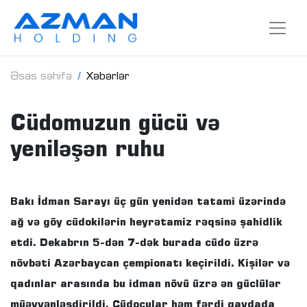
Əsas səhifə
Xəbərlər
Cüdomuzun gücü və
yeniləşən ruhu
Bakı İdman Sarayı üç gün yenidən tatami üzərində
ağ və göy cüdokilərin heyrətamiz rəqsinə şahidlik
etdi. Dekabrın 5-dən 7-dək burada cüdo üzrə
növbəti Azərbaycan çempionatı keçirildi. Kişilər və
qadınlar arasında bu idman növü üzrə ən güclülər
müəyyənləşdirildi. Cüdoçular həm fərdi qaydada