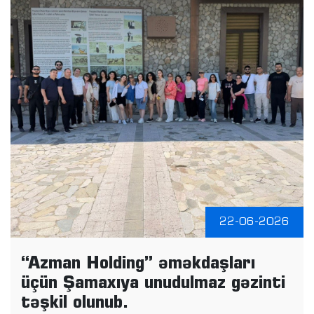
22-06-2026
“Azman Holding” əməkdaşları
üçün Şamaxıya unudulmaz gəzinti
təşkil olunub.