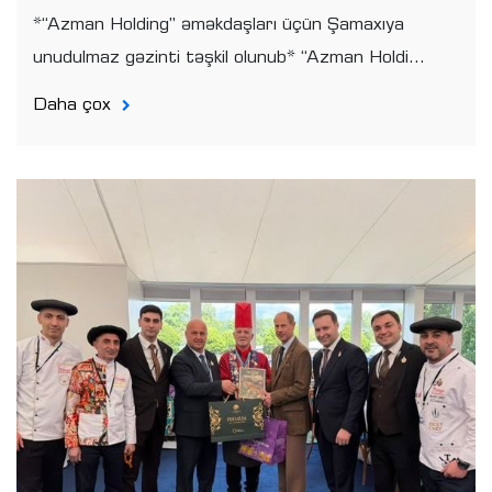
*“Azman Holding” əməkdaşları üçün Şamaxıya
unudulmaz gəzinti təşkil olunub* “Azman Holdi...
Daha çox