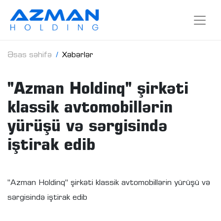
Əsas səhifə
Xəbərlər
"Azman Holdinq" şirkəti
klassik avtomobillərin
yürüşü və sərgisində
iştirak edib
"Azman Holdinq" şirkəti klassik avtomobillərin yürüşü və
sərgisində iştirak edib