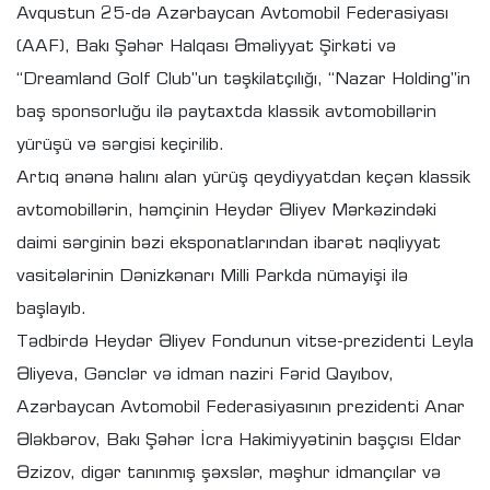
Avqustun 25-də Azərbaycan Avtomobil Federasiyası
(AAF), Bakı Şəhər Halqası Əməliyyat Şirkəti və
“Dreamland Golf Club”un təşkilatçılığı, “Nazar Holding”in
baş sponsorluğu ilə paytaxtda klassik avtomobillərin
yürüşü və sərgisi keçirilib.
Artıq ənənə halını alan yürüş qeydiyyatdan keçən klassik
avtomobillərin, həmçinin Heydər Əliyev Mərkəzindəki
daimi sərginin bəzi eksponatlarından ibarət nəqliyyat
vasitələrinin Dənizkənarı Milli Parkda nümayişi ilə
başlayıb.
Tədbirdə Heydər Əliyev Fondunun vitse-prezidenti Leyla
Əliyeva, Gənclər və idman naziri Fərid Qayıbov,
Azərbaycan Avtomobil Federasiyasının prezidenti Anar
Ələkbərov, Bakı Şəhər İcra Hakimiyyətinin başçısı Eldar
Əzizov, digər tanınmış şəxslər, məşhur idmançılar və