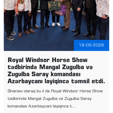
18-05-2026
Royal Windsor Horse Show
tədbirində Mangal Zugulba və
Zugulba Saray komandası
Azərbaycanı layiqincə təmsil etdi.
Ənənəvi olaraq bu il də Royal Windsor Horse Show
tədbirində Mangal Zugulba və Zugulba Saray
komandası Azərbaycanı layiqincə t...