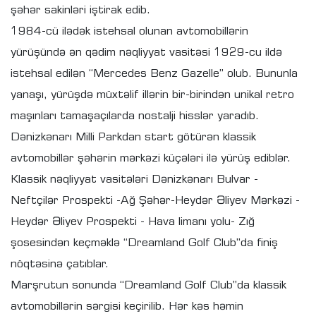
şəhər sakinləri iştirak edib.
1984-cü ilədək istehsal olunan avtomobillərin
yürüşündə ən qədim nəqliyyat vasitəsi 1929-cu ildə
istehsal edilən “Mercedes Benz Gazelle” olub. Bununla
yanaşı, yürüşdə müxtəlif illərin bir-birindən unikal retro
maşınları tamaşaçılarda nostalji hisslər yaradıb.
Dənizkənarı Milli Parkdan start götürən klassik
avtomobillər şəhərin mərkəzi küçələri ilə yürüş ediblər.
Klassik nəqliyyat vasitələri Dənizkənarı Bulvar -
Neftçilər Prospekti -Ağ Şəhər-Heydər Əliyev Mərkəzi -
Heydər Əliyev Prospekti - Hava limanı yolu- Zığ
şosesindən keçməklə “Dreamland Golf Club”da finiş
nöqtəsinə çatıblar.
Marşrutun sonunda “Dreamland Golf Club”da klassik
avtomobillərin sərgisi keçirilib. Hər kəs həmin