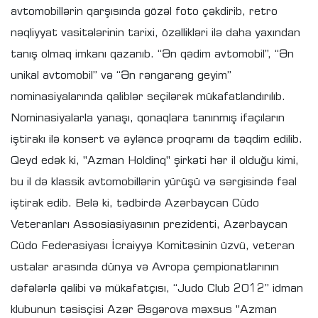
avtomobillərin qarşısında gözəl foto çəkdirib, retro
nəqliyyat vasitələrinin tarixi, özəllikləri ilə daha yaxından
tanış olmaq imkanı qazanıb. “Ən qədim avtomobil”, “Ən
unikal avtomobil” və “Ən rəngarəng geyim”
nominasiyalarında qaliblər seçilərək mükafatlandırılıb.
Nominasiyalarla yanaşı, qonaqlara tanınmış ifaçıların
iştirakı ilə konsert və əyləncə proqramı da təqdim edilib.
Qeyd edək ki, "Azman Holdinq" şirkəti hər il olduğu kimi,
bu il də klassik avtomobillərin yürüşü və sərgisində fəal
iştirak edib. Belə ki, tədbirdə Azərbaycan Cüdo
Veteranları Assosiasiyasının prezidenti, Azərbaycan
Cüdo Federasiyası İcraiyyə Komitəsinin üzvü, veteran
ustalar arasında dünya və Avropa çempionatlarının
dəfələrlə qalibi və mükafatçısı, “Judo Club 2012” idman
klubunun təsisçisi Azər Əsgərova məxsus "Azman