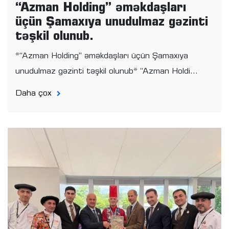
“Azman Holding” əməkdaşları
üçün Şamaxıya unudulmaz gəzinti
təşkil olunub.
*“Azman Holding” əməkdaşları üçün Şamaxıya
unudulmaz gəzinti təşkil olunub* “Azman Holdi...
Daha çox