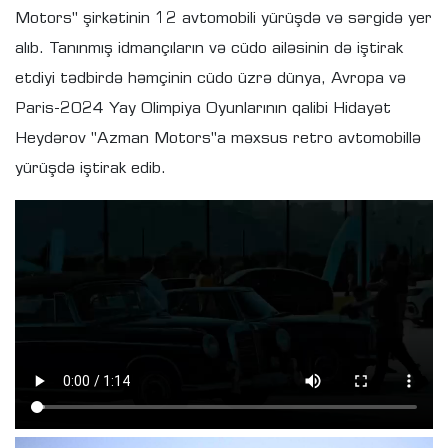
Motors" şirkətinin 12 avtomobili yürüşdə və sərgidə yer
alıb. Tanınmış idmançıların və cüdo ailəsinin də iştirak
etdiyi tədbirdə həmçinin cüdo üzrə dünya, Avropa və
Paris-2024 Yay Olimpiya Oyunlarının qalibi Hidayət
Heydərov "Azman Motors"a məxsus retro avtomobillə
yürüşdə iştirak edib.