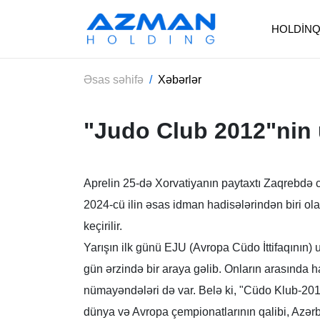
HOLDİNQ
Əsas səhifə
Xəbərlər
"Judo Club 2012"nin 
Aprelin 25-də Xorvatiyanın paytaxtı Zaqrebdə c
2024-cü ilin əsas idman hadisələrindən biri ola
keçirilir.
Yarışın ilk günü EJU (Avropa Cüdo İttifaqının)
gün ərzində bir araya gəlib. Onların arasında 
nümayəndələri də var. Belə ki, "Cüdo Klub-2012
dünya və Avropa çempionatlarının qalibi, Azər