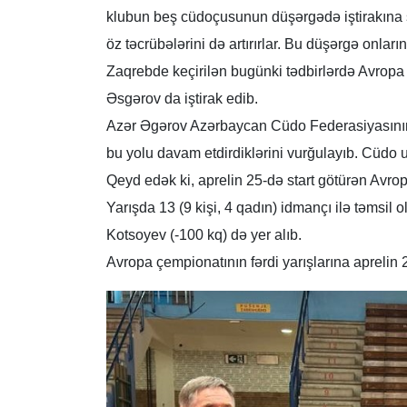
klubun beş cüdoçusunun düşərgədə iştirakına ş
öz təcrübələrini də artırırlar. Bu düşərgə onl
Zaqrebde keçirilən bugünki tədbirlərdə Avropa C
Əsgərov da iştirak edib.
Azər Əgərov Azərbaycan Cüdo Federasiyasının 50
bu yolu davam etdirdiklərini vurğulayıb. Cüdo
Qeyd edək ki, aprelin 25-də start götürən Avro
Yarışda 13 (9 kişi, 4 qadın) idmançı ilə təmsi
Kotsoyev (-100 kq) də yer alıb.
Avropa çempionatının fərdi yarışlarına apreli