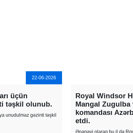
22-06-2026
arı üçün
Royal Windsor H
 təşkil olunub.
Mangal Zugulba 
komandası Azərba
a unudulmaz gəzinti təşkil
etdi.
Ənənəvi olaraq bu il də R