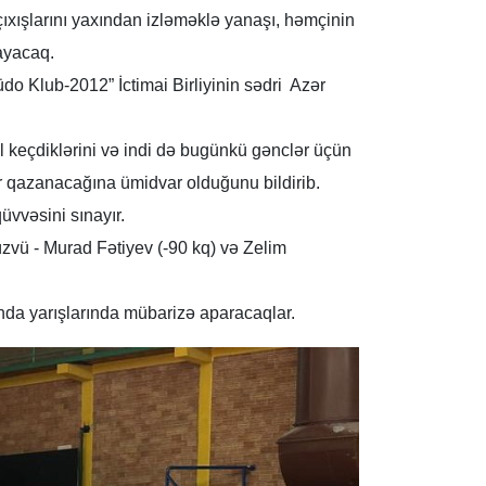
ıxışlarını yaxından izləməklə yanaşı, həmçinin
nayacaq.
üdo Klub-2012” İctimai Birliyinin sədri Azər
l keçdiklərini və indi də bugünkü gənclər üçün
r qazanacağına ümidvar olduğunu bildirib.
üvvəsini sınayır.
zvü - Murad Fətiyev (-90 kq) və Zelim
nda yarışlarında mübarizə aparacaqlar.