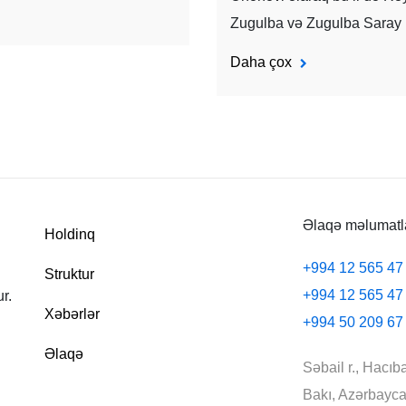
Zugulba və Zugulba Saray k
Daha çox
Əlaqə məlumatl
Holdinq
+994 12 565 47
Struktur
+994 12 565 47
r.
Xəbərlər
+994 50 209 67
Əlaqə
Səbail r., Hacıb
Bakı, Azərbayc