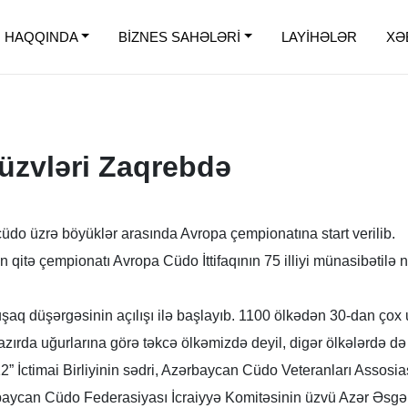
 HAQQINDA
BİZNES SAHƏLƏRİ
LAYİHƏLƏR
XƏ
üzvləri Zaqrebdə
üdo üzrə böyüklər arasında Avropa çempionatına start verilib.
n qitə çempionatı Avropa Cüdo İttifaqının 75 illiyi münasibətilə 
 uşaq düşərgəsinin açılışı ilə başlayıb. 1100 ölkədən 30-dan ço
hazırda uğurlarına görə təkcə ölkəmizdə deyil, digər ölkələrdə
” İctimai Birliyinin sədri, Azərbaycan Cüdo Veteranları Assosia
baycan Cüdo Federasiyası İcraiyyə Komitəsinin üzvü Azər Əsgər