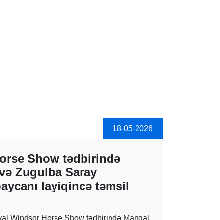
18-05-2026
orse Show tədbirində
və Zugulba Saray
ycanı layiqincə təmsil
oyal Windsor Horse Show tədbirində Mangal