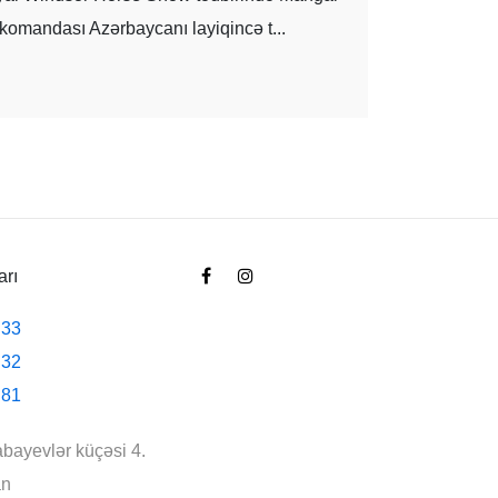
omandası Azərbaycanı layiqincə t...
arı
 33
 32
 81
abayevlər küçəsi 4.
an