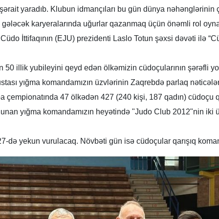
ərait yaradıb. Klubun idmançıları bu gün dünya nəhənglərinin ç
arın gələcək karyeralarında uğurlar qazanmaq üçün önəmli rol oy
üdo İttifaqının (EJU) prezidenti Laslo Totun şəxsi dəvəti ilə “C
 illik yubileyini qeyd edən ölkəmizin cüdoçularının şərəfli yo
 ustası yığma komandamızın üzvlərinin Zaqrebdə parlaq nəticələ
pa çempionatında 47 ölkədən 427 (240 kişi, 187 qadın) cüdoçu q
l olunan yığma komandamızın heyətində "Judo Club 2012"nin iki ü
n 27-də yekun vurulacaq. Növbəti gün isə cüdoçular qarışıq koma