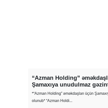
“Azman Holding” əməkdaşl
Şamaxıya unudulmaz gəzinti
*“Azman Holding” əməkdaşları üçün Şamaxıy
olunub* “Azman Holdi...