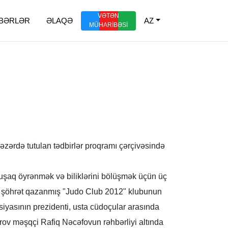
VƏTƏN
BƏRLƏR
ƏLAQƏ
AZ
MÜHARİBƏSİ
nəzərdə tutulan tədbirlər proqramı çərçivəsində
x uşaq öyrənmək və biliklərini bölüşmək üçün üç
 də şöhrət qazanmış "Judo Club 2012" klubunun
siyasının prezidenti, usta cüdoçular arasında
ov məşqçi Rafiq Nəcəfovun rəhbərliyi altında