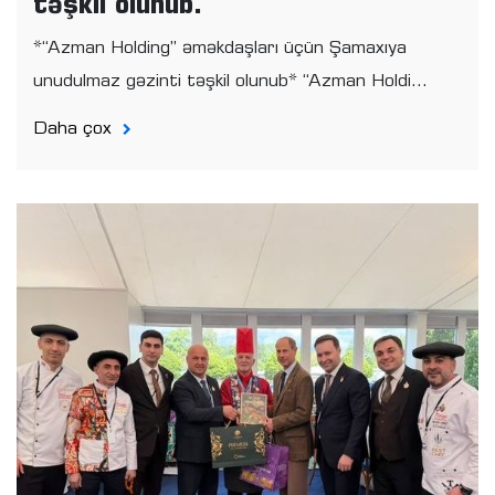
təşkil olunub.
*“Azman Holding” əməkdaşları üçün Şamaxıya
unudulmaz gəzinti təşkil olunub* “Azman Holdi...
Daha çox