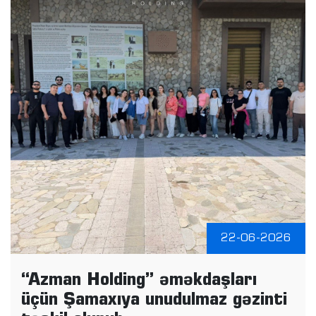
22-06-2026
“Azman Holding” əməkdaşları
üçün Şamaxıya unudulmaz gəzinti