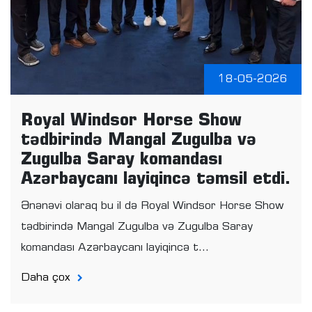
18-05-2026
Royal Windsor Horse Show
tədbirində Mangal Zugulba və
Zugulba Saray komandası
Azərbaycanı layiqincə təmsil etdi.
Ənənəvi olaraq bu il də Royal Windsor Horse Show
tədbirində Mangal Zugulba və Zugulba Saray
komandası Azərbaycanı layiqincə t...
Daha çox