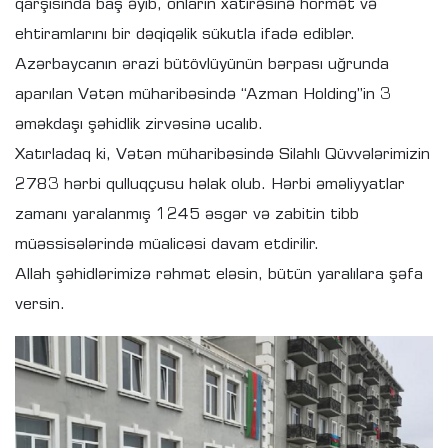
qarşısında baş əyib, onların xatirəsinə hörmət və
ehtiramlarını bir dəqiqəlik sükutla ifadə ediblər.
Azərbaycanın ərazi bütövlüyünün bərpası uğrunda
aparılan Vətən müharibəsində “Azman Holding”in 3
əməkdaşı şəhidlik zirvəsinə ucalıb.
Xatırladaq ki, Vətən müharibəsində Silahlı Qüvvələrimizin
2783 hərbi qulluqçusu həlak olub. Hərbi əməliyyatlar
zamanı yaralanmış 1245 əsgər və zabitin tibb
müəssisələrində müalicəsi davam etdirilir.
Allah şəhidlərimizə rəhmət eləsin, bütün yaralılara şəfa
versin.