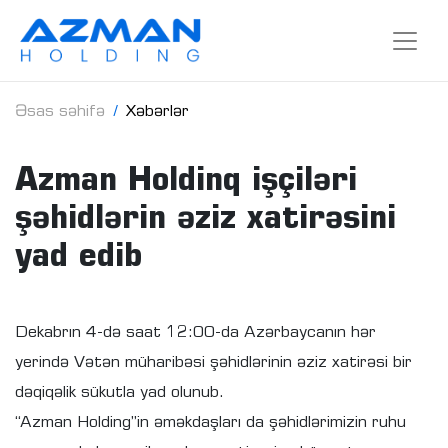
Əsas səhifə
Xəbərlər
Azman Holdinq işçiləri
şəhidlərin əziz xatirəsini
yad edib
Dekabrın 4-də saat 12:00-da Azərbaycanın hər
yerində Vətən müharibəsi şəhidlərinin əziz xatirəsi bir
dəqiqəlik sükutla yad olunub.
“Azman Holding”in əməkdaşları da şəhidlərimizin ruhu