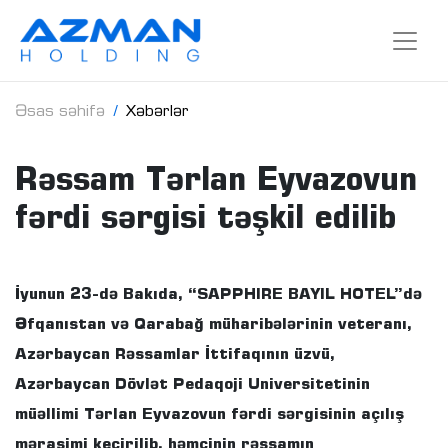
Əsas səhifə
Xəbərlər
Rəssam Tərlan Eyvazovun
fərdi sərgisi təşkil edilib
İyunun 23-də Bakıda, “SAPPHIRE BAYIL HOTEL”də
Əfqanıstan və Qarabağ müharibələrinin veteranı,
Azərbaycan Rəssamlar İttifaqının üzvü,
Azərbaycan Dövlət Pedaqoji Universitetinin
müəllimi Tərlan Eyvazovun fərdi sərgisinin açılış
mərasimi keçirilib, həmçinin rəssamın