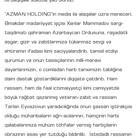
birdəqiqəlik sükutla yad olunub.
“AZMAN HOLDİNG”in media ilə əlaqələr üzrə meneceri,
Əməkdar mədəniyyət işçisi Xanlar Məmmədov sərgi-
təqdimatı qəhrəman Azərbaycan Ordusuna, rəşadətli
əsgər, gizir və zabitlərimizə tükənməz sevgi və
ehtiramın ifadəsi kimi səciyyələndirib, təmsil etdiyi
qurumun və onun təsisçilərinin milli-mənəvi
dəyərlərimizin, o cümlədən hərb tariximizin təbliğinə
daim dəstək göstərdiklərini diqqətə çatdırıb. Həm
rəssam, həm də fəal ictimaiyyətçi kimi cəmiyyətdə
böyük rəğbət qazanmış veteran-zabit və rəssam
Tərlan Eyvazovun yaradıcılığında onun şəxsən iştirakçısı
olduğu müharibələrin ağrı-acılarının, həmçinin hərbi
qələbələrimizə mühüm töhfələr vermiş hərbçilərin
obrazının əsas yer tutduğu bildirilib. İstedadlı rəssamın