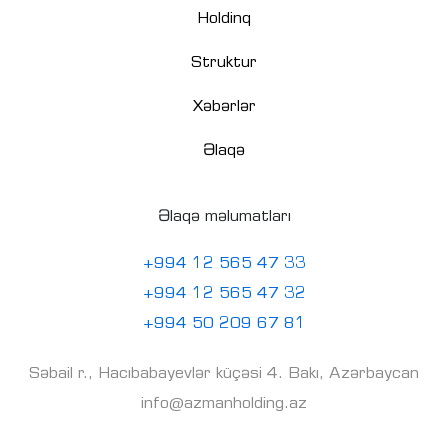
Holdinq
Struktur
Xəbərlər
Əlaqə
Əlaqə məlumatları
+994 12 565 47 33
+994 12 565 47 32
+994 50 209 67 81
Səbail r., Hacıbabayevlər küçəsi 4. Bakı, Azərbaycan
info@azmanholding.az