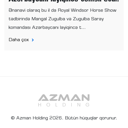
Azərbaycanı layiqincə təmsil etdi.
Ənənəvi olaraq bu il də Royal Windsor Horse Show
tədbirində Mangal Zugulba və Zugulba Saray
komandası Azərbaycanı layiqincə t...
Daha çox
© Azman Holding 2026. Bütün hüquqlar qorunur.