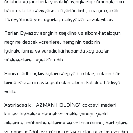
üslubda və janrlarda yaratdığı rəngkarlıq nümunələrinin
bədii-estetik səviyyəsini dəyərləndirib, ona çoxşaxəli
fəaliyyətində yeni uğurlar, nailiyyətlər arzulayıblar.
Tərlan Eyvazov sərginin təşkilinə və albom-kataloqun
nəşrinə dəstək verənlərə, həmçinin tədbirin
iştirakçılarına və yaradıcılığı haqqında xoş sözlər
söyləyənlərə təşəkkür edib.
Sonra tədbir iştirakçıları sərgiyə baxıblar; onların hər
birinə rəssamın avtoqrafı olan albom-kataloq hədiyyə
edilib.
Xatırladaq ki, AZMAN HOLDİNG” çoxsaylı mədəni-
kütləvi layihələrə dəstək verməklə yanaşı, şəhid
ailələrinə, müharibə əlillərinə və veteranlarına, hərbçilərə
və sosial müdafiəyə xüsusi ehtiyacı olan şəxslərə yardım