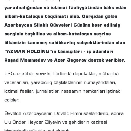
yaradıcılığından və ictimai fəaliyyətindən bəhs edən
albom-kataloqun təqdimatı olub. Qarşıdan gələn
Azərbaycan Silahlı Qüvvələri Gününə həsr edilmiş
sərginin təşkilinə və albom-kataloqun nəşrinə
ölkəmizin tanınmış sahibkarlıq subyektlərindən olan
“AZMAN HOLDİNG”in təsisçiləri - iş adamları
Rəşad Məmmədov və Azər Əsgərov dəstək veriblər.
525.az xəbər verir ki, tədbirdə deputatlar, müharibə
veteranları, yaradıcılıq təşkilatlarının nümayəndələri,
ictimai fəallar, jurnalistlər, rəssamın həmkarları iştirak
ediblər.
Əvvəlcə Azərbaycanın Dövlət Himni səsləndirilib, sonra
Ulu Öndər Heydər Əliyevin və şəhidlərin xatirəsi