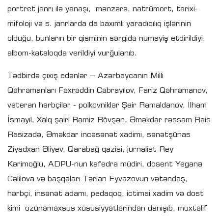
portret janrı ilə yanaşı, mənzərə, natrümort, tarixi-
mifoloji və s. janrlarda da baxımlı yaradıcılıq işlərinin
olduğu, bunların bir qisminin sərgidə nümayiş etdirildiyi,
albom-kataloqda verildiyi vurğulanıb.
Tədbirdə çıxış edənlər – Azərbaycanın Milli
Qəhrəmanları Fəxrəddin Cəbrayılov, Fariz Qəhrəmanov,
veteran hərbçilər - polkovniklər Şair Ramaldanov, İlham
İsmayıl, Xalq şairi Ramiz Rövşən, Əməkdar rəssam Rais
Rasizadə, Əməkdar incəsənət xadimi, sənətşünas
Ziyadxan Əliyev, Qarabağ qazisi, jurnalist Rey
Kərimoğlu, ADPU-nun kafedra müdiri, dosent Yeganə
Cəlilova və başqaları Tərlan Eyvazovun vətəndaş,
hərbçi, insənət adamı, pedaqoq, ictimai xadim və dost
kimi özünəməxsus xüsusiyyətlərindən danışıb, müxtəlif