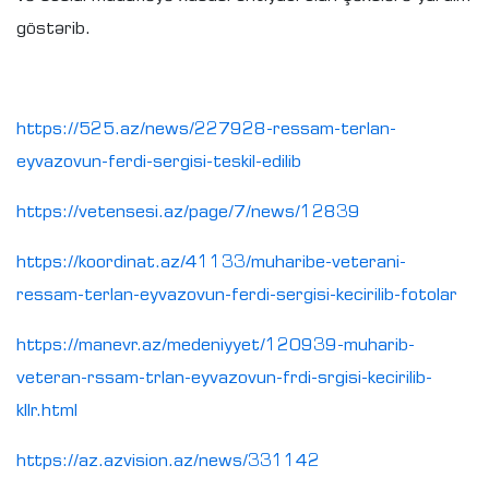
göstərib.
https://525.az/news/227928-ressam-terlan-
eyvazovun-ferdi-sergisi-teskil-edilib
https://vetensesi.az/page/7/news/12839
https://koordinat.az/41133/muharibe-veterani-
ressam-terlan-eyvazovun-ferdi-sergisi-kecirilib-fotolar
https://manevr.az/medeniyyet/120939-muharib-
veteran-rssam-trlan-eyvazovun-frdi-srgisi-kecirilib-
kllr.html
https://az.azvision.az/news/331142