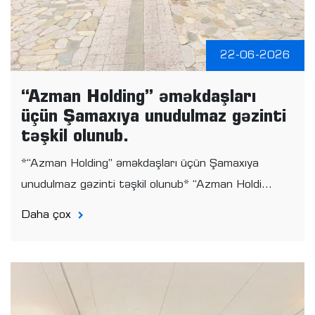
22-06-2026
“Azman Holding” əməkdaşları
üçün Şamaxıya unudulmaz gəzinti
təşkil olunub.
*“Azman Holding” əməkdaşları üçün Şamaxıya
unudulmaz gəzinti təşkil olunub* “Azman Holdi...
Daha çox