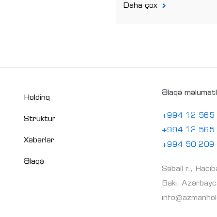
Daha çox
Əlaqə məlumatl
Holdinq
+994 12 565
Struktur
+994 12 565
Xəbərlər
+994 50 209
Əlaqə
Səbail r., Hacı
Bakı, Azərbay
info@azmanhol