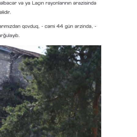
Kəlbəcər və ya Laçın rayonlarının ərazisində
lidir.
larımızdan qovduq, - cəmi 44 gün ərzində, -
rğulayıb.