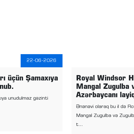
22-06-2026
rı üçün Şamaxıya
Royal Windsor H
unub.
Mangal Zugulba 
Azərbaycanı layiq
ıya unudulmaz gəzinti
Ənənəvi olaraq bu il də 
Mangal Zugulba və Zugulb
t...