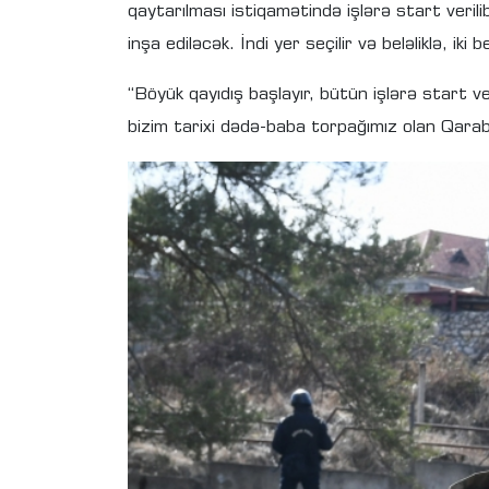
qaytarılması istiqamətində işlərə start veril
inşa ediləcək. İndi yer seçilir və beləliklə, iki
“Böyük qayıdış başlayır, bütün işlərə start 
bizim tarixi dədə-baba torpağımız olan Qarab