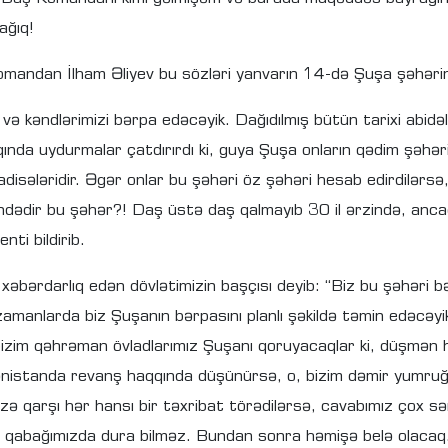
ağıq!
mandan İlham Əliyev bu sözləri yanvarın 14-də Şuşa şəhərin
və kəndlərimizi bərpa edəcəyik. Dağıdılmış bütün tarixi abid
da uydurmalar çatdırırdı ki, guya Şuşa onların qədim şəhərid
r, hadisələridir. Əgər onlar bu şəhəri öz şəhəri hesab edirdilə
dədir bu şəhər?! Daş üstə daş qalmayıb 30 il ərzində, ancaq öz
ti bildirib.
bərdarlıq edən dövlətimizin başçısı deyib: “Biz bu şəhəri b
n zamanlarda biz Şuşanın bərpasını planlı şəkildə təmin edəcəy
z, bizim qəhrəman övladlarımız Şuşanı qoruyacaqlar ki, düşm
nistanda revanş haqqında düşünürsə, o, bizim dəmir yumru
ər bizə qarşı hər hansı bir təxribat törədilərsə, cavabımız çox
im qabağımızda dura bilməz. Bundan sonra həmişə belə olacaq.