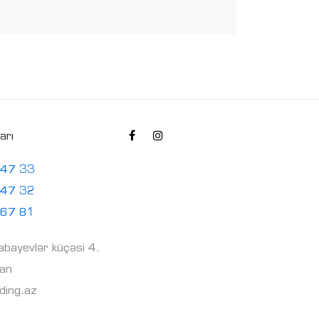
arı
 47 33
 47 32
 67 81
babayevlər küçəsi 4.
can
ding.az