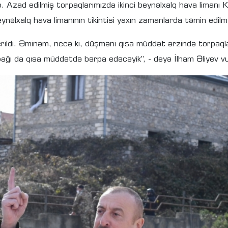
ib. Azad edilmiş torpaqlarımızda ikinci beynəlxalq hava limanı 
 beynəlxalq hava limanının tikintisi yaxın zamanlarda təmin edilmə
verildi. Əminəm, necə ki, düşməni qısa müddət ərzində torpaq
ağı da qısa müddətdə bərpa edəcəyik”, - deyə İlham Əliyev vu