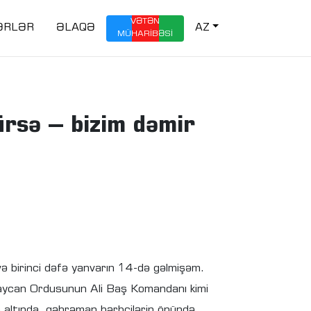
VƏTƏN
ƏRLƏR
ƏLAQƏ
AZ
MÜHARİBƏSİ
rsə – bizim dəmir
və birinci dəfə yanvarın 14-də gəlmişəm.
aycan Ordusunun Ali Baş Komandanı kimi
 altında, qəhrəman hərbçilərin önündə