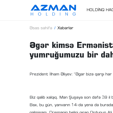
HOLDİNQ HA
Əsas səhifə
Xəbərlər
Əgər kimsə Ermənist
yumruğumuzu bir da
Prezident İlham Əliyev: “Əgər bizə qarşı hər
Biz qalib xalqıq. Mən Şuşaya son dəfə 39 il 
Bax, bu gün, yanvarın 14-də yenə də burad
gəlmişəm. Düşmənin belini qıran Ordunun Al