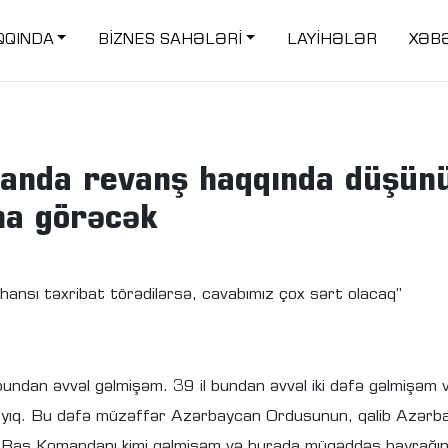
QQINDA
BİZNES SAHƏLƏRİ
LAYİHƏLƏR
XƏB
anda revanş haqqında düşünü
ha görəcək
 hansı təxribat törədilərsə, cavabımız çox sərt olacaq”
bundan əvvəl gəlmişəm. 39 il bundan əvvəl iki dəfə gəlmişəm 
ayıq. Bu dəfə müzəffər Azərbaycan Ordusunun, qalib Azərb
i Baş Komandanı kimi gəlmişəm və burada müqəddəs bayrağın