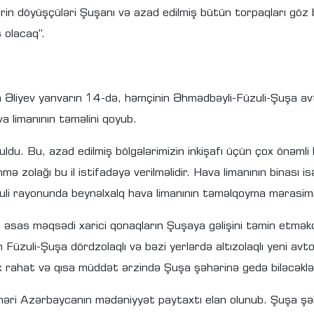
rin döyüşçüləri Şuşanı və azad edilmiş bütün torpaqları göz b
 olacaq”.
 Əliyev yanvarın 14-də, həmçinin Əhmədbəyli-Füzuli-Şuşa avt
 limanının təməlini qoyub.
ldu. Bu, azad edilmiş bölgələrimizin inkişafı üçün çox önəmli 
ə zolağı bu il istifadəyə verilməlidir. Hava limanının binası isə o
uli rayonunda beynəlxalq hava limanının təməlqoyma mərasimin
ın əsas məqsədi xarici qonaqların Şuşaya gəlişini təmin etmə
 Füzuli-Şuşa dördzolaqlı və bəzi yerlərdə altızolaqlı yeni avt
x rahat və qısa müddət ərzində Şuşa şəhərinə gedə biləcəklə
həri Azərbaycanın mədəniyyət paytaxtı elan olunub. Şuşa şəh