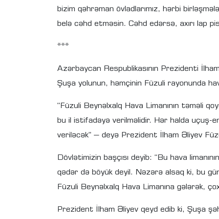
bizim qəhrəman övladlarımız, hərbi birləşmələ
belə cəhd etməsin. Cəhd edərsə, axırı lap pis
***
Azərbaycan Respublikasının Prezidenti İlham
Şuşa yolunun, həmçinin Füzuli rayonunda hava
“Füzuli Beynəlxalq Hava Limanının təməli qoyu
bu il istifadəyə verilməlidir. Hər halda uçuş-enm
veriləcək” – deyə Prezident İlham Əliyev Füz
Dövlətimizin başçısı deyib: “Bu hava limanın
qədər də böyük deyil. Nəzərə alsaq ki, bu gün
Füzuli Beynəlxalq Hava Limanına gələrək, ço
Prezident İlham Əliyev qeyd edib ki, Şuşa şə