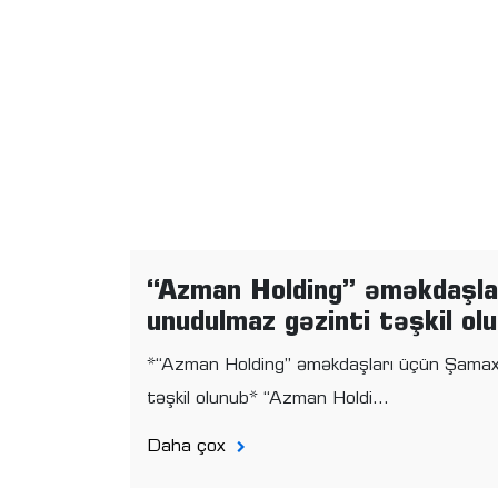
“Azman Holding” əməkdaşla
unudulmaz gəzinti təşkil ol
*“Azman Holding” əməkdaşları üçün Şamax
təşkil olunub* “Azman Holdi...
Daha çox