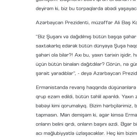
deyirəm ki, biz bu torpaqlarda əbədi yaşayac
Azərbaycan Prezidenti, müzəffər Ali Baş Ko
“Biz Şuşanı və dağıdılmış bütün başqa şəhər 
saxtakarlıq edərək bütün dünyaya Şuşa haqqın
şəhəri ola bilər?! Axı bu, yaxın tarixin işidi
üçün bütün binaları dağıtdılar? Görün, nə gün
şərait yaradıblar”, - deyə Azərbaycan Preziden
Ermənistanda revanş haqqında düşünənlərə xə
qrup ezam edildi, bütün təhlil aparıldı. Yaxı
bəbəyi kimi qorumalıyıq. Bizim hərbçilərimi
tapmasın. Mən demişəm ki, əgər kimsə Ermə
onların belini qırdı, onların başını əzdi. Əg
acı məğlubiyyətlə üzləşəcəklər. Heç kim biz