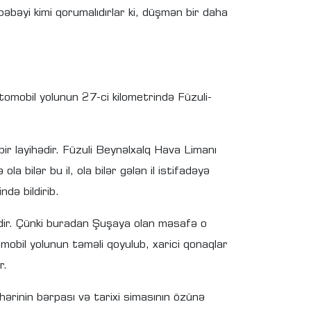
əbəyi kimi qorumalıdırlar ki, düşmən bir daha
omobil yolunun 27-ci kilometrində Füzuli-
bir layihədir. Füzuli Beynəlxalq Hava Limanı
la bilər bu il, ola bilər gələn il istifadəyə
də bildirib.
kdir. Çünki buradan Şuşaya olan məsafə o
omobil yolunun təməli qoyulub, xarici qonaqlar
r.
ərinin bərpası və tarixi simasının özünə