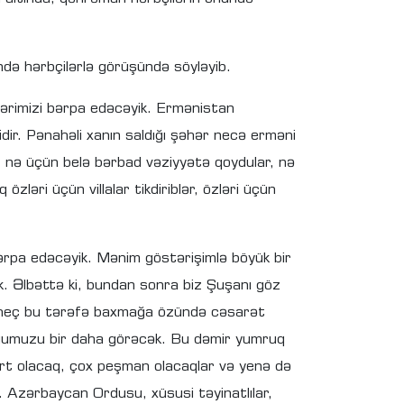
də hərbçilərlə görüşündə söyləyib.
ələrimizi bərpa edəcəyik. Ermənistan
ir. Pənahəli xanın saldığı şəhər necə erməni
rsə, nə üçün belə bərbad vəziyyətə qoydular, nə
ləri üçün villalar tikdiriblər, özləri üçün
ərpa edəcəyik. Mənim göstərişimlə böyük bir
ik. Əlbəttə ki, bundan sonra biz Şuşanı göz
ən heç bu tərəfə baxmağa özündə cəsarət
ğumuzu bir daha görəcək. Bu dəmir yumruq
 sərt olacaq, çox peşman olacaqlar və yenə də
 Azərbaycan Ordusu, xüsusi təyinatlılar,