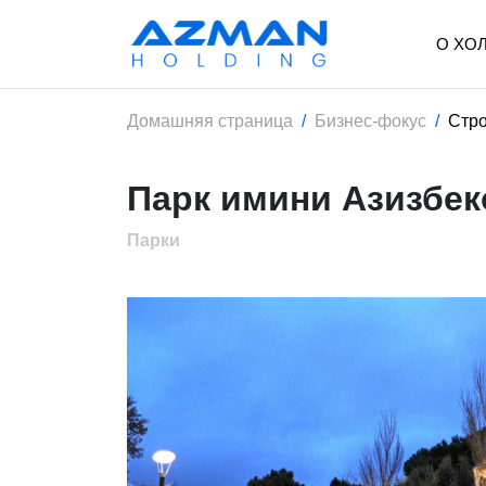
О ХО
Домашняя страница
Бизнес-фокус
Стро
Парк имини Азизбек
Парки