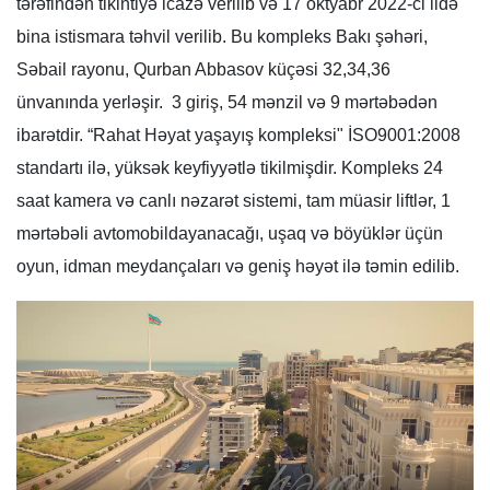
tərəfindən tikintiyə icazə verilib və 17 oktyabr 2022-ci ildə
bina istismara təhvil verilib. Bu kompleks Bakı şəhəri,
Səbail rayonu, Qurban Abbasov küçəsi 32,34,36
ünvanında yerləşir. 3 giriş, 54 mənzil və 9 mərtəbədən
ibarətdir. “Rahat Həyat yaşayış kompleksi" İSO9001:2008
standartı ilə, yüksək keyfiyyətlə tikilmişdir. Kompleks 24
saat kamera və canlı nəzarət sistemi, tam müasir liftlər, 1
mərtəbəli avtomobildayanacağı, uşaq və böyüklər üçün
oyun, idman meydançaları və geniş həyət ilə təmin edilib.