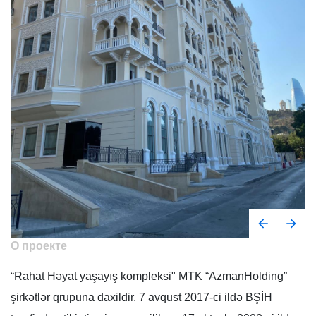
О проекте
“Rahat Həyat yaşayış kompleksi" MTK “AzmanHolding”
şirkətlər qrupuna daxildir. 7 avqust 2017-ci ildə BŞİH